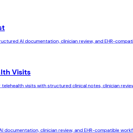
st
 structured AI documentation, clinician review, and EHR-compa
th Visits
lehealth visits with structured clinical notes, clinician rev
d AI documentation, clinician review, and EHR-compatible work