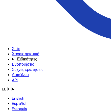
Σπίτι
Χαρακτηριστικά
Ειδικότητες
Ενοποιήσεις
Συχνές ερωτήσεις
Ασφάλεια
API
EL
🇬🇷
English
Español
Français