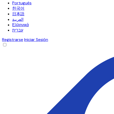
Português
한국어
日本語
العربية
Ελληνικά
עברית
Registrarse
Iniciar Sesión